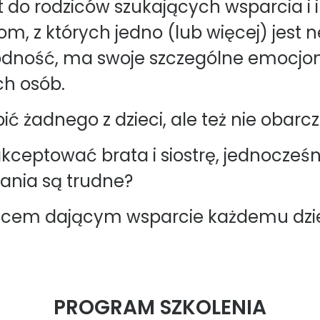
 do rodziców szukających wsparcia i i
m, z których jedno (lub więcej) jest 
odność, ma swoje szczególne emocjon
ch osób.
ić żadnego z dzieci, ale też nie obar
ceptować brata i siostrę, jednocześn
ania są trudne?
zicem dającym wsparcie każdemu dziec
PROGRAM SZKOLENIA