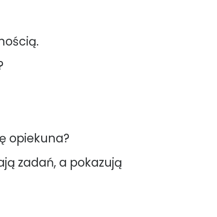
nością.
?
lę opiekuna?
ają zadań, a pokazują