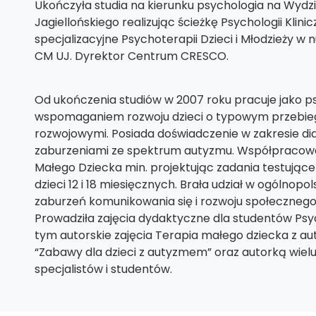
Ukończyła studia na kierunku psychologia na Wydzi
Jagiellońskiego realizując ścieżkę Psychologii Klini
specjalizacyjne Psychoterapii Dzieci i Młodzieży
CM UJ. Dyrektor Centrum CRESCO.
Od ukończenia studiów w 2007 roku pracuje jako ps
wspomaganiem rozwoju dzieci o typowym przebiegu 
rozwojowymi. Posiada doświadczenie w zakresie diag
zaburzeniami ze spektrum autyzmu. Współpracował
Małego Dziecka min. projektując zadania testując
dzieci 12 i 18 miesięcznych. Brała udział w ogólnop
zaburzeń komunikowania się i rozwoju społeczneg
Prowadziła zajęcia dydaktyczne dla studentów Psyc
tym autorskie zajęcia Terapia małego dziecka z au
“Zabawy dla dzieci z autyzmem” oraz autorką wielu
specjalistów i studentów.