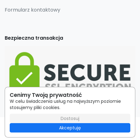
Formularz kontaktowy
Bezpieczna transakcja
Cenimy Twoją prywatność
W celu świadczenia usług na najwyższym poziomie
stosujemy pliki cookies.
Dostosuj
Regulamin
|
Polityka Prywatności
| Utworzono w
Akceptuję
WebToLearn